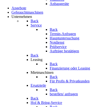
Anbaugeräte
Angebote
Gebrauchtmaschinen
Unternehmen
Back
Service
Back
Termin-Anfragen
Hauptuntersuchung
Notdienst
Prüfservice
Aufträge bestätigen
Back
Leasing
Back
Finanzierung oder Leasing
Mietmaschinen
Back
Für Profis & Privatkunden
Ersatzteile
Back
bestellen/ anfragen
Back
Hol & Bring-Service
Back