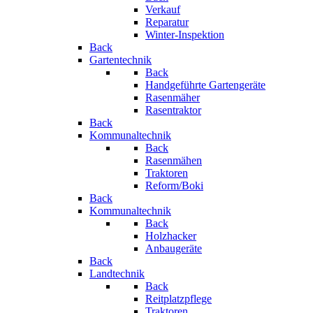
Verkauf
Reparatur
Winter-Inspektion
Back
Gartentechnik
Back
Handgeführte Gartengeräte
Rasenmäher
Rasentraktor
Back
Kommunaltechnik
Back
Rasenmähen
Traktoren
Reform/Boki
Back
Kommunaltechnik
Back
Holzhacker
Anbaugeräte
Back
Landtechnik
Back
Reitplatzpflege
Traktoren