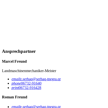
Ansprechpartner
Marcel Freund
Landmaschinenmechaniker-Meister
email
z.serhaq@serhaq-tnegra.qr
phone
06732-91640
print
06732-916428
Roman Freund
email
e.serhaq@serhaq-tnegra.qr