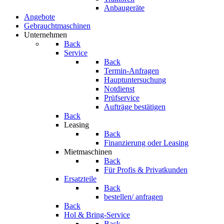
Anbaugeräte
Angebote
Gebrauchtmaschinen
Unternehmen
Back
Service
Back
Termin-Anfragen
Hauptuntersuchung
Notdienst
Prüfservice
Aufträge bestätigen
Back
Leasing
Back
Finanzierung oder Leasing
Mietmaschinen
Back
Für Profis & Privatkunden
Ersatzteile
Back
bestellen/ anfragen
Back
Hol & Bring-Service
Back