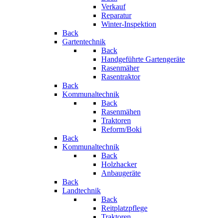
Verkauf
Reparatur
Winter-Inspektion
Back
Gartentechnik
Back
Handgeführte Gartengeräte
Rasenmäher
Rasentraktor
Back
Kommunaltechnik
Back
Rasenmähen
Traktoren
Reform/Boki
Back
Kommunaltechnik
Back
Holzhacker
Anbaugeräte
Back
Landtechnik
Back
Reitplatzpflege
Traktoren