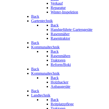
Verkauf
Reparatur
Winter-Inspektion
Back
Gartentechnik
Back
Handgeführte Gartengeräte
Rasenmäher
Rasentraktor
Back
Kommunaltechnik
Back
Rasenmähen
Traktoren
Reform/Boki
Back
Kommunaltechnik
Back
Holzhacker
Anbaugeräte
Back
Landtechnik
Back
Reitplatzpflege
Traktoren