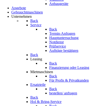
Anbaugeräte
Angebote
Gebrauchtmaschinen
Unternehmen
Back
Service
Back
Termin-Anfragen
Hauptuntersuchung
Notdienst
Prüfservice
Aufträge bestätigen
Back
Leasing
Back
Finanzierung oder Leasing
Mietmaschinen
Back
Für Profis & Privatkunden
Ersatzteile
Back
bestellen/ anfragen
Back
Hol & Bring-Service
Back